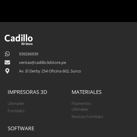
939266939
ventas@cadillo3dstore.pe
Av. El Derby 254 Oficina 602, Surco
IMPRESORAS 3D
MATERIALES
Ultimaker
Filamentos
Ultimaker
Formlabs
Resinas Formlabs
SOFTWARE