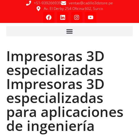
+51-939266939
ventas@cadillo3dstore.pe
Av. El Derby 254 Oficina 602, Surco
Impresoras 3D
especializadas
Impresoras 3D
especializadas
para aplicaciones
de ingeniería