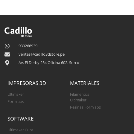
939266939
ventas@cadillo3dstore.pe
Av. El Derby 254 Oficina 602, Surco
IMPRESORAS 3D
MATERIALES
Ultimaker
Filamentos
Ultimaker
Formlabs
Resinas Formlabs
SOFTWARE
Ultimaker Cura