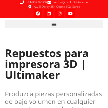
+51-939266939
ventas@cadillo3dstore.pe
Av. El Derby 254 Oficina 602, Surco
Repuestos para
impresora 3D |
Ultimaker
Produzca piezas personalizadas
de bajo volumen en cualquier