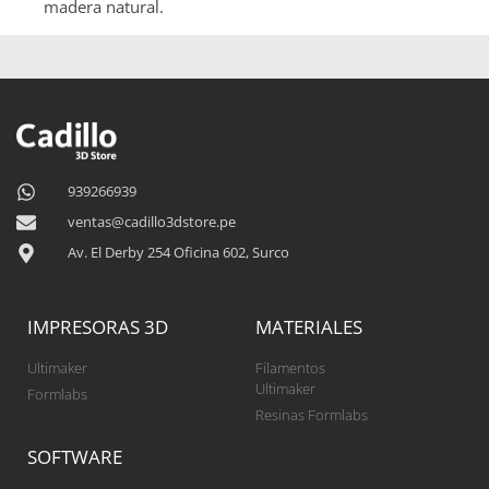
madera natural.
939266939
ventas@cadillo3dstore.pe
Av. El Derby 254 Oficina 602, Surco
IMPRESORAS 3D
MATERIALES
Ultimaker
Filamentos
Ultimaker
Formlabs
Resinas Formlabs
SOFTWARE