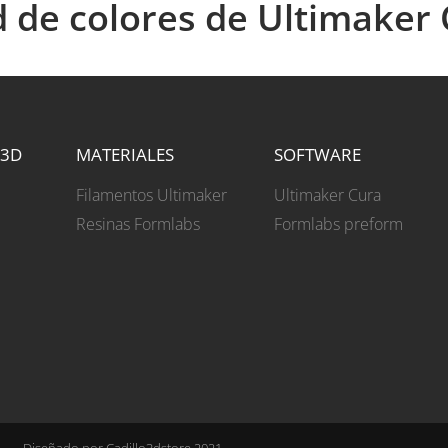
d de colores de Ultimaker
 3D
MATERIALES
SOFTWARE
Filamentos Ultimaker
Ultimaker Cura
Resinas Formlabs
Formlabs preform
Diseñado por Cadillo3dstore 2021