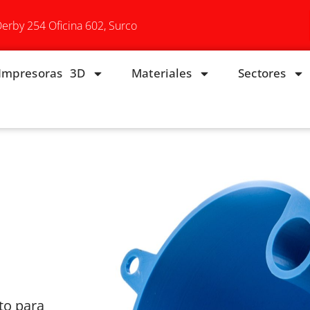
Derby 254 Oficina 602, Surco
Impresoras 3D
Materiales
Sectores
to para