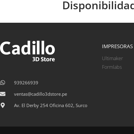
Disponibilida
IMPRESORAS
Ultimaker
Formlabs
939266939
ventas@cadillo3dstore.pe
Av. El Derby 254 Oficina 602, Surco