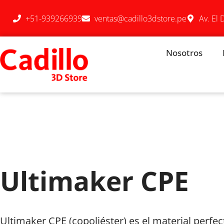
+51-939266939
ventas@cadillo3dstore.pe
Av. El 
Nosotros
Ultimaker CPE
Ultimaker CPE (copoliéster) es el material perfec